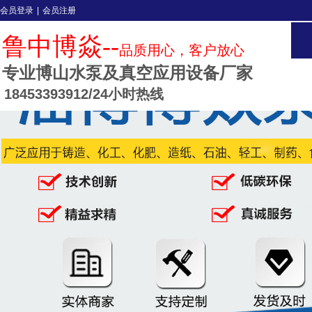
会员登录
|
会员注册
鲁中博焱--
品质用心，客户放心
专业博山水泵及真空应用设备
厂家
18453393912/24小时热线