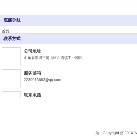
理念
客户满意是我们存在的理由。
底部导航
首页
产品系列
联系方式
宗旨
诚信经营，以客户为中心，贴心服务
关于我们
公司地址
公司新闻
山东省淄博市博山区白塔镇工业园区
联系我们
在线留言
精神
服务邮箱
以人为本，信守承诺，全力以赴，追求卓越
2230013693@qq.com
联系电话
管理
18453393912
实用式管理，7S管理。
技术支持
18453393912
如：Copyright @ 2014