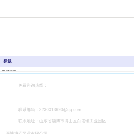
标题
官网首页
产品系列
免费咨询热线：
新闻动态
在线留言
18453393912
联系我们
联系邮箱：2230013693@qq.com
联系地址：山东省淄博市博山区白塔镇工业园区
淄博博焱泵业有限公司