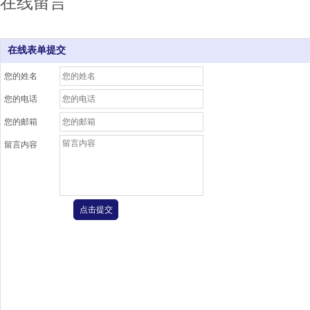
在线留言
在线表单提交
您的姓名
您的电话
您的邮箱
留言内容