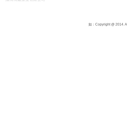
如：Copyright @ 2014